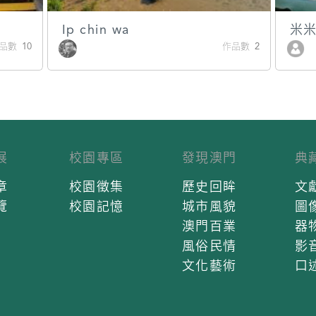
Ip chin wa
米
品數 10
作品數 2
展
校園專區
發現澳門
典
章
校園徵集
歷史回眸
文
覽
校園記憶
城市風貌
圖
澳門百業
器
風俗民情
影
文化藝術
口