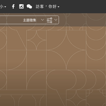
小
訪客，你好
主題徵集
全站