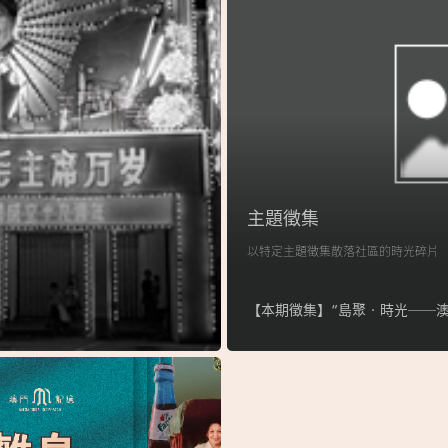
主題徵集
以特定主題徵集散落社區的時光碎片
【本期徵集】“島聚‧時光──澳