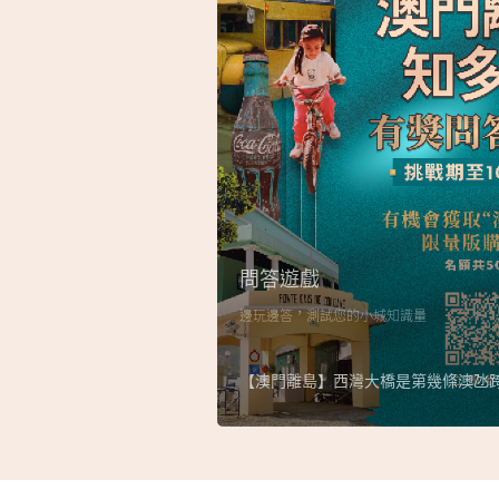
問答遊戲
邊玩邊答，測試您的小城知識量
【澳門離島】西灣大橋是第幾條澳氹