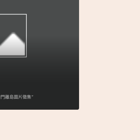
門離島圖片徵集”