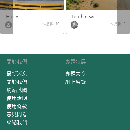
Eddy
Ip chin wa
作品數 10
作品數 2
關於我們
專題特展
最新消息
專題文章
關於我們
網上展覽
網站地圖
使用說明
使用條款
意見問卷
聯絡我們