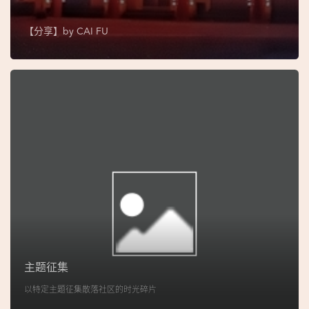
图
【分享】by
CAI FU
妈
阁
寺
庙
巴
士
教
堂
街
市
主题征集
以特定主题征集散落社区的时光碎片