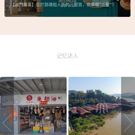
【澳門離島】位於路環船人街的三聖宮，供奉哪“三聖”？
记忆达人