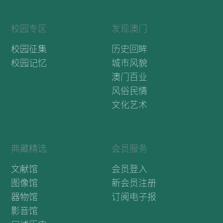
校园专区
发现澳门
校园征集
历史回眸
校园记忆
城市风貌
澳门百业
风俗民情
文化艺术
典藏精选
会员服务
文献馆
会员登入
图像馆
新会员注册
器物馆
订阅电子报
影音馆