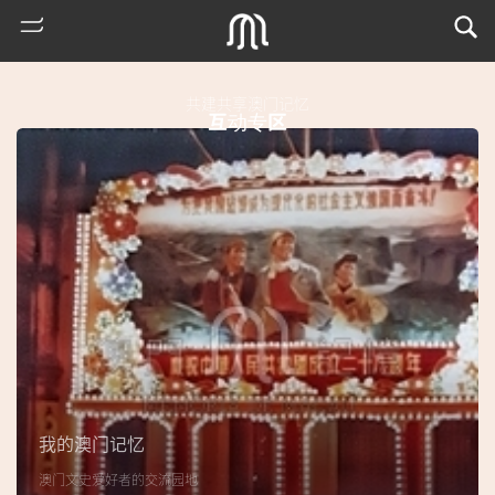
共建共享澳门记忆
互动专区
热
门
搜
索
我的澳门记忆
古
澳门文史爱好者的交流园地
地