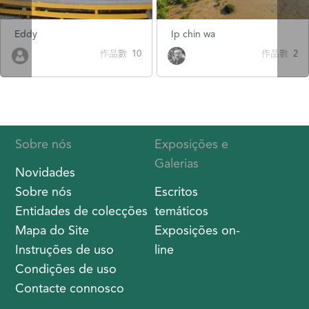
Eddy
Ip chin wa
作品數 10
作品數 2
Sobre nós
Exposições e
Galerias
Novidades
Sobre nós
Escritos
Entidades de colecções
temáticos
Mapa do Site
Exposições on-
Instruções de uso
line
Condições de uso
Contacte connosco