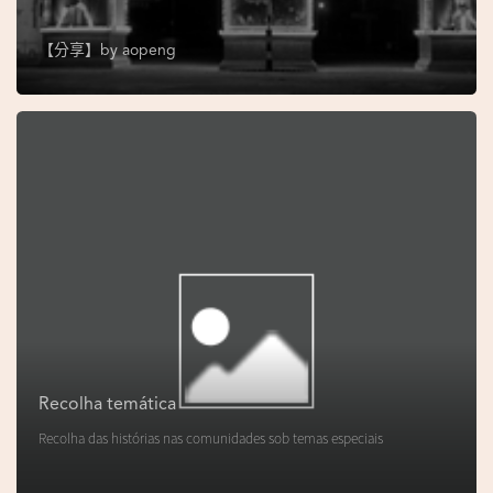
s
e
【分享】by
aopeng
u
N
o
r
o
n
h
a
V
i
d
Recolha temática
e
Recolha das histórias nas comunidades sob temas especiais
o