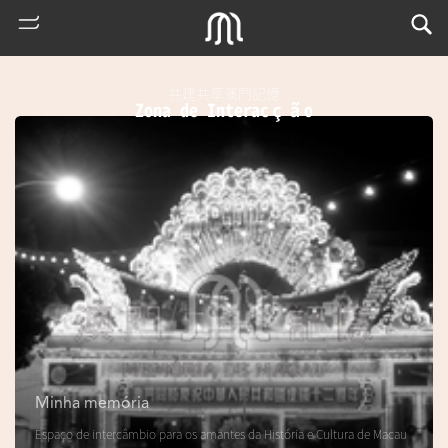
共建共享澳門記憶
Zona de Interacção
熱
門
搜
索
Minha memória
m
Espaço de intercâmbio para os amantes da História e Cultura de Macau
u