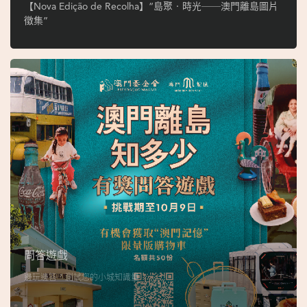
ó
【Nova Edição de Recolha】“島聚‧時光──澳門離島圖片
p
徵集”
i
o
1
9
4
9
吳
榮
恪
問答遊戲
邊玩邊答，測試您的小城知識量