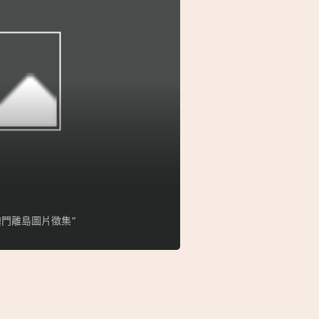
門離島圖片徵集”