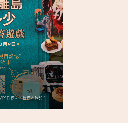
入橫琴新校區，舊校園位於︰