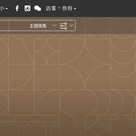
小
訪客，你好
主題徵集
全站