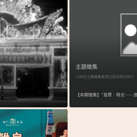
主題徵集
以特定主題徵集散落社區的時光碎片
【本期徵集】“島聚‧時光──澳