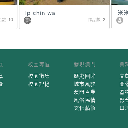
Ip chin wa
米
數 10
作品數 2
展
校園專區
發現澳門
典
章
校園徵集
歷史回眸
文
覽
校園記憶
城市風貌
圖
澳門百業
器
風俗民情
影
文化藝術
口