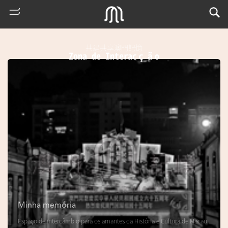
共建共享澳門記憶
Zona de Interacção
熱
門
搜
索
Minha memória
m
Espaço de intercâmbio para os amantes da História e Cultura de Macau
u