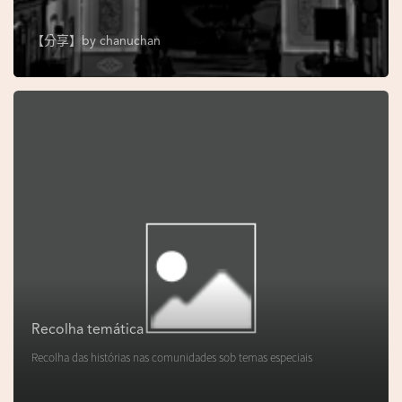
s
e
【分享】by
chanuchan
u
N
o
r
o
n
h
a
V
i
d
Recolha temática
e
Recolha das histórias nas comunidades sob temas especiais
o