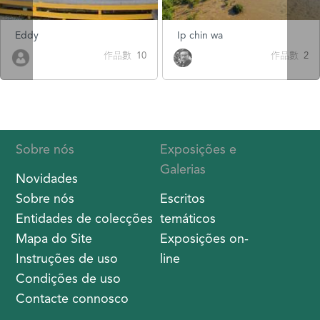
Eddy
Ip chin wa
作品數 10
作品數 2
Sobre nós
Exposições e
Galerias
Novidades
Sobre nós
Escritos
Entidades de colecções
temáticos
Mapa do Site
Exposições on-
Instruções de uso
line
Condições de uso
Contacte connosco