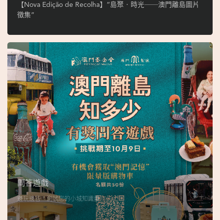
ó
【Nova Edição de Recolha】“島聚‧時光──澳門離島圖片
p
徵集”
i
o
1
9
4
9
吳
榮
恪
問答遊戲
邊玩邊答，測試您的小城知識量