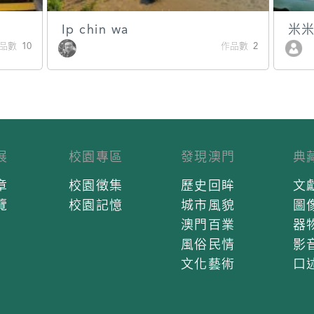
Ip chin wa
米米
數 10
作品數 2
展
校園專區
發現澳門
典
章
校園徵集
歷史回眸
文
覽
校園記憶
城市風貌
圖
澳門百業
器
風俗民情
影
文化藝術
口