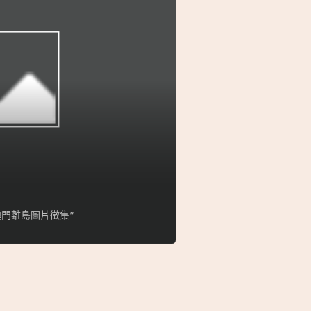
門離島圖片徵集”