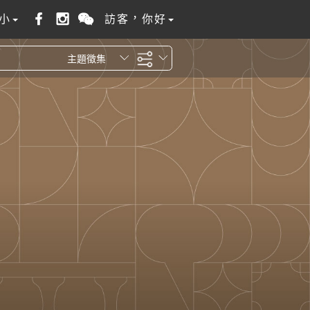
小
訪客，你好
主題徵集
全站