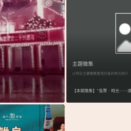
主題徵集
以特定主題徵集散落社區的時光碎片
【本期徵集】“島聚‧時光──澳