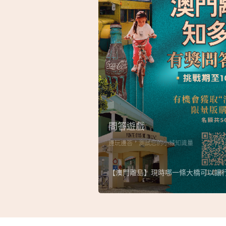
問答遊戲
邊玩邊答，測試您的小城知識量
【澳門離島】現時哪一條大橋可以讓