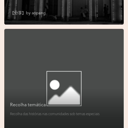
s
e
【分享】by
aopeng
u
N
o
r
o
n
h
a
V
i
d
Recolha temática
e
Recolha das histórias nas comunidades sob temas especiais
o