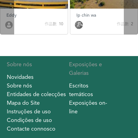
Eddy
Ip chin wa
作品數 10
作品數 2
Sobre nós
Exposições e
Galerias
Novidades
Sobre nós
Escritos
Entidades de colecções
temáticos
Mapa do Site
Exposições on-
Instruções de uso
line
Condições de uso
Contacte connosco