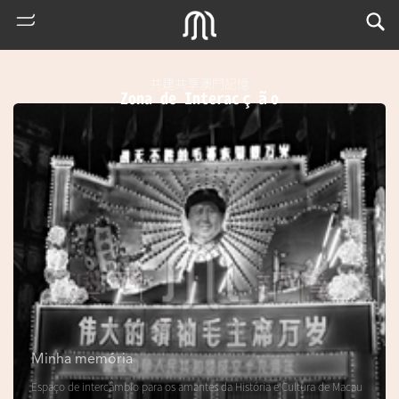
共建共享澳門記憶
Zona de Interacção
熱
門
搜
索
Minha memória
m
Espaço de intercâmbio para os amantes da História e Cultura de Macau
u