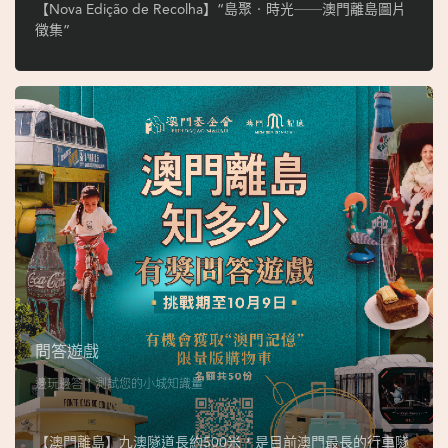
ó
【Nova Edição de Recolha】“島聚‧時光──澳門離島圖片
p
徵集”
i
o
1
9
4
9
吳
榮
恪
問答遊戲
邊玩邊答，測試您的小城知識量
【澳門離島】九澳隧道長約500米，是目前澳門最長的行車隧