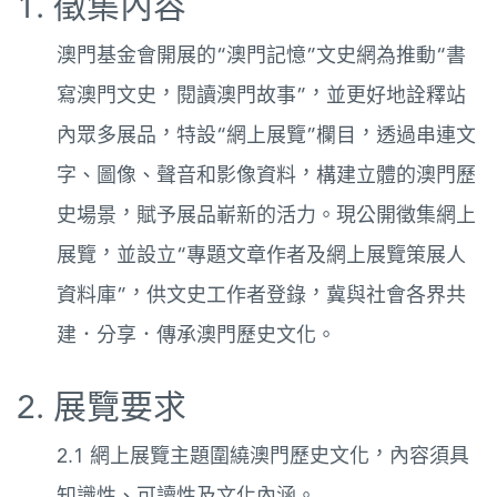
1. 徵集內容
圖
澳門基金會開展的“澳門記憶”文史網為推動“書
媽
寫澳門文史，閱讀澳門故事”，並更好地詮釋站
閣
內眾多展品，特設“網上展覽”欄目，透過串連文
寺
字、圖像、聲音和影像資料，構建立體的澳門歷
廟
史場景，賦予展品嶄新的活力。現公開徵集網上
巴
展覽，並設立“專題文章作者及網上展覽策展人
士
資料庫”，供文史工作者登錄，冀與社會各界共
教
建．分享．傳承澳門歷史文化。
堂
街
2. 展覽要求
市
2.1 網上展覽主題圍繞澳門歷史文化，內容須具
知識性、可讀性及文化內涵。