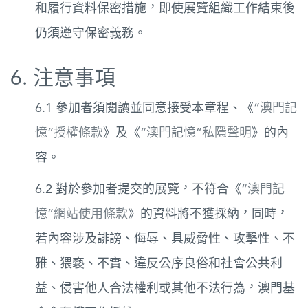
和履行資料保密措施，即使展覽組織工作結束後
仍須遵守保密義務。
6. 注意事項
6.1 參加者須閱讀並同意接受本章程、《
“澳門記
憶”授權條款
》及《
“澳門記憶”私隱聲明
》的內
容。
6.2 對於參加者提交的展覽，不符合《
“澳門記
憶”網站使用條款
》的資料將不獲採納，同時，
若內容涉及誹謗、侮辱、具威脅性、攻擊性、不
雅、猥褻、不實、違反公序良俗和社會公共利
益、侵害他人合法權利或其他不法行為，澳門基