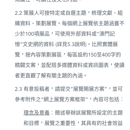
2.2 策展人可按特定或自選主題，梳理文獻、組
織資料、策劃展覽。每個網上展覽依主題涵蓋不
少於100項展品，可使用外部資料或“澳門記
憶”文史網的資料 (詳見5.3說明)。比照實體展
覽，按內容策劃展區，每區設約150至400字的
精闢文案，並配搭多媒體資料或資訊圖表，使讀
者更直觀了解有關主題的內涵。
2.3 有意投稿者，請提交“展覽開展方案”，並可
參考附件之“網上展覽方案框架”，內容可包括︰
理念及意義
︰簡述舉辦該展覽所設定的主題
和目標，展覽之重要性，其具有的社會效益