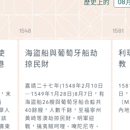
歷史上的
1548
1581
使
海盜船與葡萄牙船劫
利
港
掠民財
教
嘉靖二十七年(1548年2月10日
15
日，末
─1549年1月28日)8月7日，有
日，
涌
海盜船26艘與葡萄牙船合䑸共
（M
華人
40餘艘，人數千餘，至福寧州
內地
在該
黃崎等澳劫掠民財。明軍迎
廣東
戰，擒夷賊呵哩、唵陀尼寺、