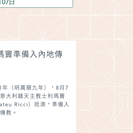
1582
瑪竇準備入內地傳
耶穌會士利
范濟等人抵
81年（明萬曆九年），8月7
萬曆十年（1582年
意大利籍天主教士利瑪竇
─1583年1月23
ateu Ricci）抵澳，準備入
應范禮安神父的要
傳教。
士利瑪竇、巴范濟
（Francesco P
7月3日從馬六甲