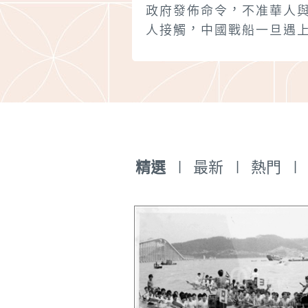
政府發佈命令，不准華人
人接觸，中國戰船一旦遇
掛葡萄牙旗幟的船隻，即
擊毀。末兒丁•多•滅兒雖
馬六甲已經知道中國對東
的葡萄牙人發動了戰爭，
萄牙人被殺的情況，但他
些消息始終認為是真假參
因此，他入泊東涌之後，
精選
|
最新
|
熱門
|
人捎信給廣州官員，希望
方議和通商。當時升任廣
察使的汪鋐不僅不允許議
還下命令新任海道副使胡
軍準備出擊葡萄牙人。胡
以“新來乍到，不知舊情”
由，而託病不出。《末兒丁