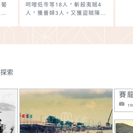
與葡
呵哩低寺等18人，斬殺夷賊4
上懸
人，獲番婦3人。又獲盜賊陳本
將其
榮等59人，焚毀彭亨國大船1
然在
艘，哨馬船2艘，佛郎機中船1
涌港
艘。同時，又有葡萄牙船3艘由
有葡
廣東入海門嶼中灣泊，華人林
對這
堯洞等送物接濟，被明軍抓捕
半。
13人。葡船遂退泊浯嶼。23
還派
日，李希賢督兵船進襲，被佛
探索
與中
郎機銃擊中，死傷15人。24
東按
日，葡船移入破灶洋。朱紈：
賽
和，
《甓餘雜集》卷3《海洋報捷
璉率
事》。
19
璉則
為
•甫