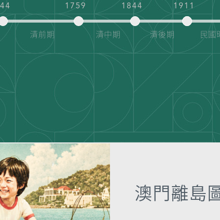
644
1759
1844
1911
清前期
清中期
清後期
民國
澳門離島