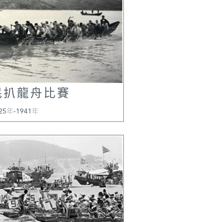
據意大利原文譯作
稱：意大利文中的P
作“廟宇”解，無
竇全集》，第1卷，
152頁。此句十分
文轉錄備查：“…dov
venerate una pa
民扒龍舟比賽
chiamano Ama, P
25年-1941年
chiamavano quel
Amacao, che vuol
nostra lingual S
Ama.”德禮賢注
dove era venera
pagoda, che ch
Ama[阿媽]. Per q
chiamavano quel