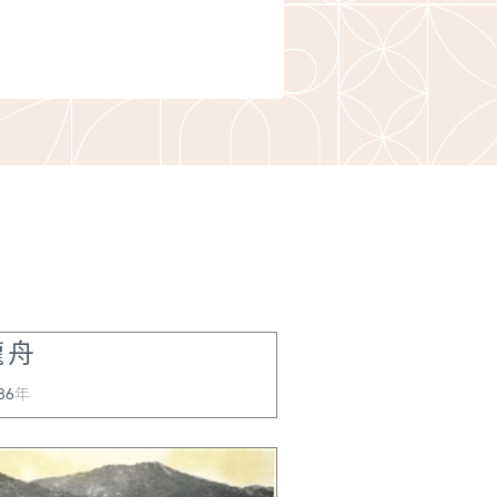
抵達澳門，同船來
穌會著名畫家尼閣
父。值得注意的是
澳門不久，即在他
本日記中記錄了澳
廟，其文稱：那裡
宇（Pagoda），
此，稱此地為Ama
門的語言中，意即
《利瑪竇書信集》
《羅明堅神父致麥
龍舟
神父書》，第439
《在華耶穌會士列
86年
編》，第142—1
竇中國札記》均將P
譯為“雕像”或“偶