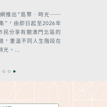
史網推出“島聚‧時光──
”，由即日起至2026年
邀市民分享有關澳門北區的
憶，重溫不同人生階段在
時光。