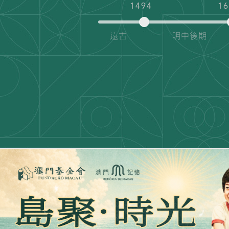
1494
1
遠古
明中後期