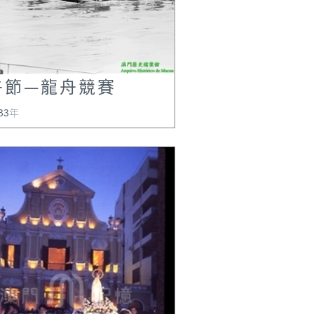
Amacao[阿媽澳], che vuol
dire in nostra l
de Area.”轉
的《過十字門》，第
午節—龍舟競賽
83年