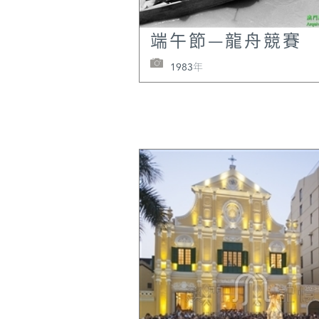
端午節—龍舟競賽
1983年