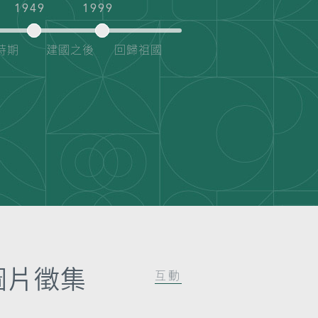
1949
1999
時期
建國之後
回歸祖國
圖片徵集
互動