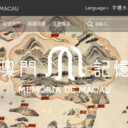
Language
字體大
發現澳門
典藏精選
互動專區
共建．分享．傳承