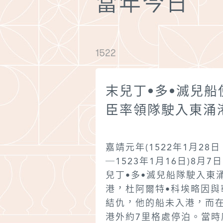
當年今日
1522
末兒丁•多•滅兒船
臣率領隊駛入東涌
嘉靖元年(1522年1月28日
─1523年1月16日)8月7
兒丁•多•滅兒船隊駛入東
港，杜阿爾特•科埃略因與
結仇，他的船未入港，而
港外約7里格處停泊。當時