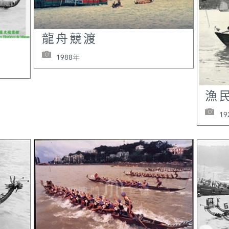
中國
檔案
爾沃：
龍舟競渡
104
1988年
州直隸
湯開
與西
漁
史研
19