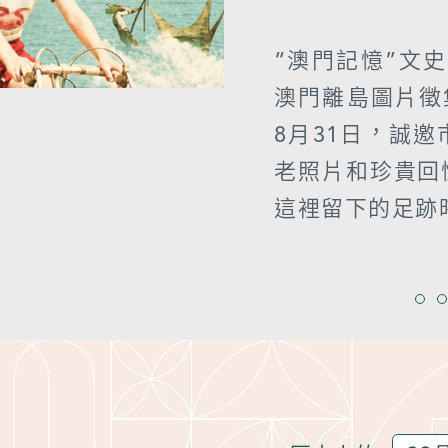
“澳門記憶”文
澳門離島圖片徵集
8月31日，誠
老照片和珍貴回
這裡留下的足跡
>>前往活動頁面