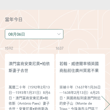
當年今日
1592
1637
1
澳門富商安東尼奧•帕依
若翰．威德爾率領英國
斯妻子去世
商船前往廣州貿易不果
萬曆二十年（1592年2月13
崇禎十年（1637年1月26日
日─1593年1月31日）8月6
─1638年2月13日）6月25
日，澳門富商安東尼奧•帕
日，英國商船到達澳門附近
依斯（António Paes）妻子
的麥子山（Monte de
去世，安東尼奧•帕依斯為
Trigo，今珠海市斗門區三