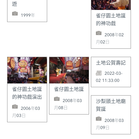
遊
西班牙銀元22000八單位雷
阿爾（Reais-de-oito）及兩
1999年
雀仔園土地誕
小箱日本銀，其中10000送
的神功戲
給官員們，其他用作投資。
到廣州後，購買白糖1150
2008年02
擔、糖米50擔、米85擔、
月02日
酒100壇，並住在華商揭邦
俊家。後在琶洲處被明方捕
盜船抓獲。[11]8月30日，
土地公賀壽記
若翰．威德爾命令船隻前移
兩里，到達大虎島。[12]9
2022-03-
月6日，若翰．威德爾接到
02 11:33:00
澳門總督與議事會的書面抗
雀仔園土地誕
雀仔園土地誕
議，要求英方退出中國海
的神功戲演出
域。若翰．威德爾卻依仗李
2008年03
沙梨頭土地廟
葉榮背後的關係表示反對。
月08日
2006年03
賀誕
[13]當時，兩廣總督張鏡心
月03日
2008年03
督促廣東總兵陳謙出師浪
白，9月10日，副總兵黎延
月09日
慶等率葡萄牙人支援的3艘